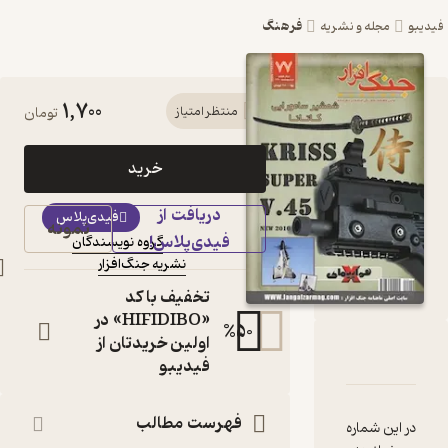
فرهنگ
شریه
1,700
کتاب ماهنامه جنگ
منتظر امتیاز
تومان
افزار شماره 77 اثر
خرید
گروه نویسندگان
دریافت از
مجله
فیدی‌پلاس
نمونه
فیدی‌پلاس!
گروه نویسندگان
نویسنده
:
نشریه جنگ‌افزار
ناشر
:
تخفیف با کد
«HIFIDIBO» در
%
50
اولین خریدتان از
امه جنگ افزار شماره 77
امه
قدها و امتیازها
فیدیبو
فهرست مطالب