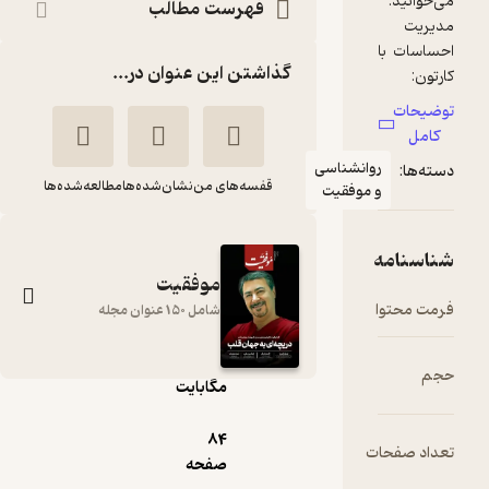
فهرست مطالب
گذاشتن این عنوان در...
وانشناسی
قفسه‌های من
نشان‌شده‌ها
مطالعه‌شده‌ها
 موفقیت
موفقیت
pdf
شامل 150 عنوان مجله
8.۸۴
مگابایت
دوهفته نامه موفقیت
شماره 376
84
ت
صفحه
گروه نویسندگان