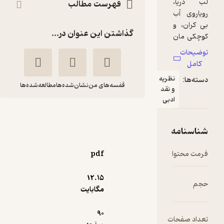
فهرست مطالب
گذاشتن این عنوان در...
ظریه
قفسه‌های من
نشان‌شده‌ها
مطالعه‌شده‌ها
نقد
دبی
فانوس دریایی
شیوا مقانلو
نشر چشمه
pdf
4.3
12.۱۵
(7)
مگابایت
36,000
60,000
٪
40
تومان
90
ت