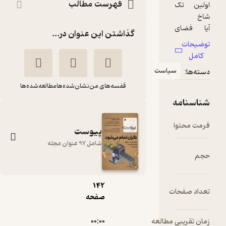
فهرست مطالب
گذاشتن این عنوان در...
یاست
قفسه‌های من
نشان‌شده‌ها
مطالعه‌شده‌ها
pdf
پیوست
شامل 97 عنوان مجله
18.۱۲
مگابایت
142
ماهنامه پیوست
ت
صفحه
شماره 53
گروه نویسندگان
 مطالعه
۰۰:۰۰