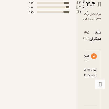
از
3.4
17 ٪
3
عاطفی و...
5
11 ٪
2
پیروز سر بر
18 ٪
1
براساس رأی
آورید.
1077 مخاطب
نقد
(49
مشاهده
دیگران
نقد)
همه
م.ن
سیما زیارانی
م
س
5
۱۳۹۶-۰۹-۲۳
۱۳۹۶-۰۹-۲۲
ایول به فیدیبو که به حرف کتابخون ها گوش داد. 
از دست نانوبوک ها خلاص شدیم
که فیدیبو امروز چه کت
بیشتر