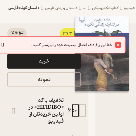
داستان کوتاه فارسی
یبو
کتاب الکترونیکی
...
داستان و رمان فارسی
تلخ ☕️
(
1
)
3
کتاب در
(3)
90,000
180,000
٪
50
تومان
تدارک
خطایی رخ داد، اتصال اینترنت خود را بررسی کنید.
زندگی
خرید
نکرده اثر
مائده
نمونه
مرتضوی
نشر
تخفیف با کد
چشمه
«HIFIDIBO» در
%
50
اولین خریدتان از
کتاب
فیدیبو
متنی
نویسنده
: