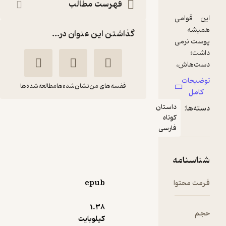
فهرست مطالب
این قوامی
همیشه
گذاشتن این عنوان در...
پوست نرمی
داشت؛
دست‌هاش،
صورتش
توضیحات
قفسه‌های من
نشان‌شده‌ها
مطالعه‌شده‌ها
مثل آینه
کامل
برق می‌زد،
داستان
دسته‌ها:
مثل سیاهی
شکم
کوتاه
کاپوت
فارسی
احسان فولادی‌فرد
کادیلاکش
که عادت
نشر چشمه
داشت برق
شناسنامه
بزند. هر
صبح که از
فرمت محتوا
5
epub
(1)
خواب بیدار
141,600
236,000
٪
40
تومان
می‌شد، لابد
1.۳۸
حجم
بعد از
کیلوبایت