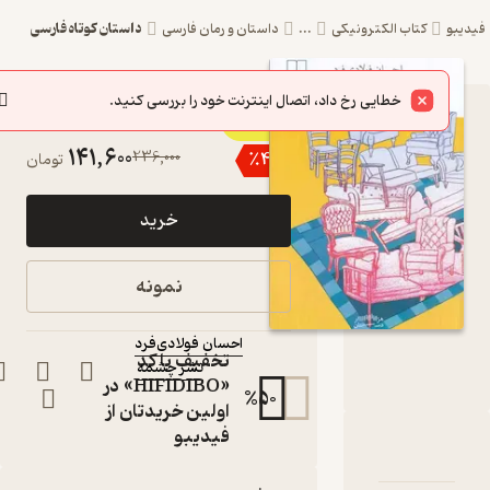
داستان کوتاه فارسی
یبو
کتاب الکترونیکی
...
داستان و رمان فارسی
خطایی رخ داد، اتصال اینترنت خود را بررسی کنید.
5
کتاب شکم
(1)
141,600
236,000
٪
40
تومان
اثر احسان
فولادی‌فرد
خرید
نشر چشمه
کتاب
نمونه
متنی
نویسنده
:
احسان فولادی‌فرد
تخفیف با کد
نشر چشمه
ناشر
:
«HIFIDIBO» در
%
50
اولین خریدتان از
فیدیبو
دربارۀ شکم
شناسنامه
نقدها و امتیازها