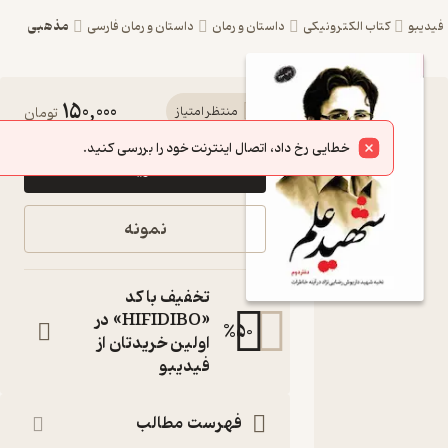
مذهبی
کتاب الکترونیکی
داستان و رمان
داستان و رمان فارسی
150,000
کتاب شهید
منتظر امتیاز
تومان
علم دفتر دوم
خطایی رخ داد، اتصال اینترنت خود را بررسی کنید.
خرید
اثر
محمدحسین
نمونه
حسینی نشر
معارف
تخفیف با کد
نخبه شهید داریوش
«HIFIDIBO» در
%
50
رضایی نژاد در آینه
اولین خریدتان از
خاطرات
فیدیبو
کتاب متنی
نویسنده
:
فهرست مطالب
محمدحسین حسینی
نشر معارف
ناشر
: