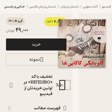
جنایی و پلیسی
یبو
کتاب صوتی
داستان و رمان
داستان و رمان فارسی
گیرا 🧲
(
30
)
4.5
کتاب
(53)
49,000
تومان
صوتی
گاوبانگی
خرید
کاکایی‌ها
(قسمت
نمونه
سیزدهم)
اثر مهام
تخفیف با کد
میقانی
«HIFIDIBO» در
%
50
اولین خریدتان از
سریال صوتی
فیدیبو
کتاب
صوتی
نویسنده
:
فهرست مطالب
مهام میقانی