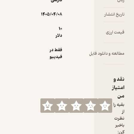
ن
فارسی
یخ انتشار
۱۴۰۵/۰۴/۰۸
10
ت ارزی
دلار
فقط در
لعه و دانلود فایل
فیدیبو
 و
یاز
 را
رت
بر