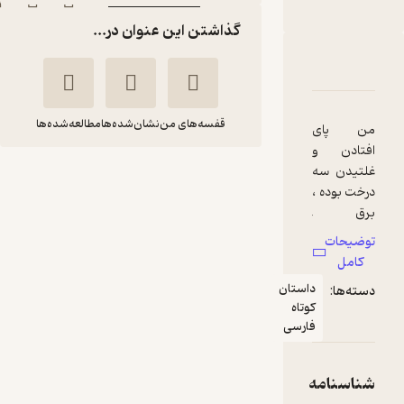
گذاشتن این عنوان در...
دربارۀ دایره دف
شناسنامه
نقدها و امتیازها
قفسه‌های من
نشان‌شده‌ها
مطالعه‌شده‌ها
من پای
افتادن و
غلتیدن سه
دایره دف
درخت بوده ،
روح الله حسینی
برق ِ
چشمانم
انتشارات سوره مهر
توضیحات
رفته، مزۀ
کامل
خاک ارۀ
داستان
دسته‌ها:
180,000
لحظۀ
منتظر امتیاز
تومان
کوتاه
سقوطشان
فارسی
را چشیده
ام.
شناسنامه