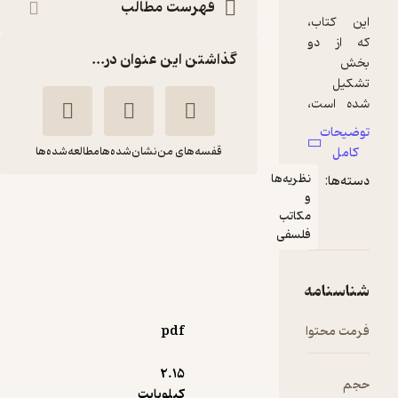
فهرست مطالب
،
و
گذاشتن این عنوان در...
،
ی
م
قفسه‌های من
نشان‌شده‌ها
مطالعه‌شده‌ها
نظریه‌ها
و
والتر بنیامین
مکاتب
تری
مهدی
فلسفی
ایگلتون
امیرخانلو
و
نشر مرکز
و
ه
ا
وا
pdf
منتظر امتیاز
و
180,000
300,000
٪
40
تومان
2.۱۵
کیلوبایت