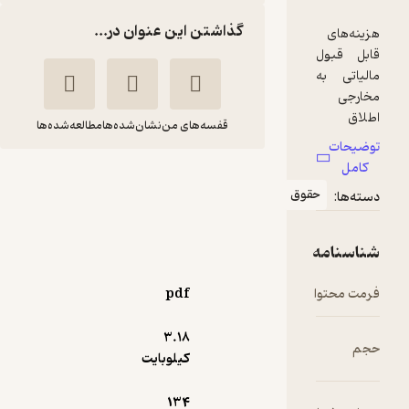
گذاشتن این عنوان در...
قفسه‌های من
نشان‌شده‌ها
مطالعه‌شده‌ها
هزینه های قابل قبول
مالیاتی
ﻋﺎرف ﻧﺒﯽ زاده
موسسه فرهنگی هنری
دیباگران تهران
pdf
300,000
3.۱۸
منتظر امتیاز
تومان
کیلوبایت
134