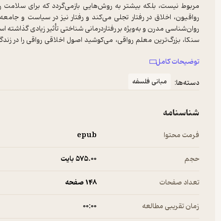
مربوط نیست، بلکه بیشتر به روش‌هایی بازمی‌گردد که برای سلامت ر
رواقیون، اخلاق در رفتار تجلی می‌کند و رفتار نیز در سیاست و جامعه 
روان‌شناسی مدرن و به‌ویژه بر رفتاردرمانی شناختی تأثیر زیادی گذاشته ا
سنکا، بزرگ‌ترین معلم رواقی، می‌کوشید اصول اخلاقی رواقی را در زندگی 
خوبی داشته باشد و به فضیلت و سعادت برسد کوششی است قهرمانانه؛ کوش
توضیحات کامل
قرار می‌دهد. فیلسوفان الهام‌بخش این نوع زندگی هستند که می‌توانند 
فرد از هیجاناتی مانند خشم و اندوه، و همچنین کنترل احساسات، بهره‌بر
مبانی فلسفه
دسته‌ها:
هدف‌های اصلی فلسفۀ اخلاقی و رفتاری اوست.
الکساندر کلارک از پژوهشگران معتبر حوزۀ رفتارشناسی و رفتاردرمانی با
جنبه‌های مختلف تأثیر سبک‌های رواقی در رفتار فردی و اجتماعی افراد پرد
شناسنامه
اصول و مبانی و راهکارهای رواقی‌گری را در کاهش استرس، توقف بیش‌اندیش
فرمت محتوا
epub
حجم
575.۰۰ بایت
تعداد صفحات
148 صفحه
زمان تقریبی مطالعه
۰۰:۰۰