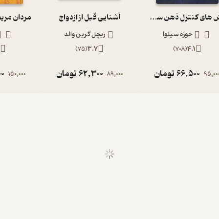
روش های کنترل ذهن سیلوا
آشنایی قبل از ازدواج
مردان مریخ
خوزه سیلوا
ریچل گرین والد
1
)
75
(
3.7
)
708
(
4.1
66,500
تومان
62,300
تومان
00
150,000
89,000
95,00