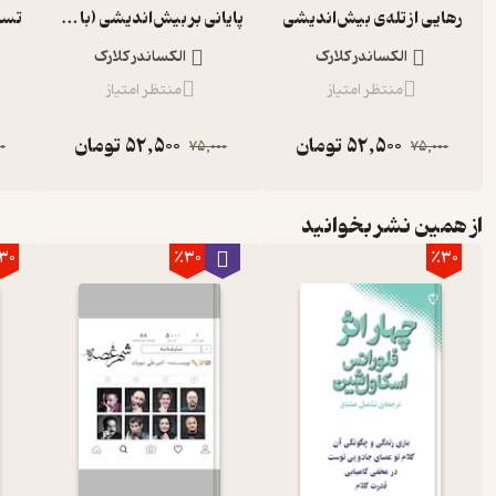
رهایی از تله‌ی بیش‌اندیشی
پایانی بر بیش‌اندیشی (با مبانی رواقی) جلد 7
الکساندر کلارک
الکساندر کلارک
منتظر امتیاز
منتظر امتیاز
52,500
تومان
52,500
تومان
0
75,000
75,000
از همین نشر بخوانید
30
٪30
٪30