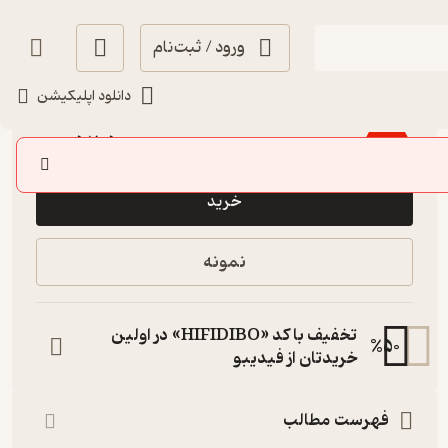
ورود / ثبت‌نام
دانلود اپلیکیشن
منتظر امتیاز
52,500
75,000
٪
30
تومان
خرید
نمونه
تخفیف با کد «HIFIDIBO» در اولین
%
50
خریدتان از فیدیبو
فهرست مطالب