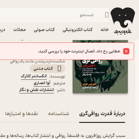
مبانی فلسفه
فیدیبو
کتاب الکترونیکی
فلسفه و عرفان
خانه
کتاب الکترونیکی
کتاب صوتی
مجلات
درس
کتاب قدرت رواقی‌گری اثر ا
انتشارات نقش و نگار
۲۴ قانون رواقی برای شادتر زندگی‌کردن، 
شکست‌ناپذیرشدن مانند یک رواقی
کتاب متنی
الکساندر کلارک
نویسنده
:
آوا انصاری
مترجم
:
انتشارات نقش و نگار
ناشر
:
دربارۀ قدرت رواقی‌گری
شناسنامه
نقدها و امتیازها
سبب گرایش روزافزون به فلسفۀ رواقی و انتشار کتاب‌ها، رساله‌ها و مقا