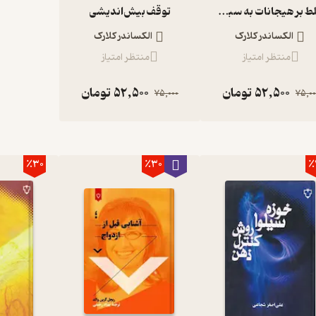
تسلط بر هیجانات به سبک رواقی
توقف بیش‌اندیشی
الکساندر کلارک
الکساندر کلارک
منتظر امتیاز
منتظر امتیاز
52,500
تومان
52,500
تومان
75,000
75,00
٪30
٪30
٪