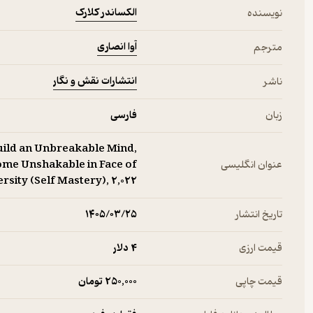
الکساندر کلارک
نویسنده
آوا انصاری
مترجم
انتشارات نقش و نگار
ناشر
زبان
فارسی
Build an Unbreakable Mind,
عنوان انگلیسی
ome Unshakable in Face of
rsity (Self Mastery), 2,022
تاریخ انتشار
۱۴۰۵/۰۳/۲۵
قیمت ارزی
4 دلار
قیمت چاپی
250,000 تومان