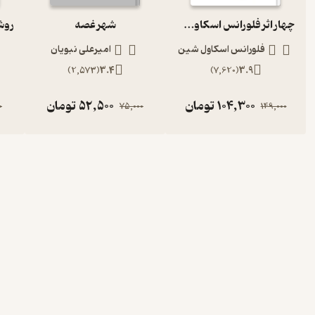
چهار اثر فلورانس اسکاول شین
شهر غصه
فلورانس اسکاول شین
امیرعلی نبویان
)
2,573
(
3.4
)
7,620
(
3.9
104,300
تومان
52,500
تومان
0
75,000
149,000