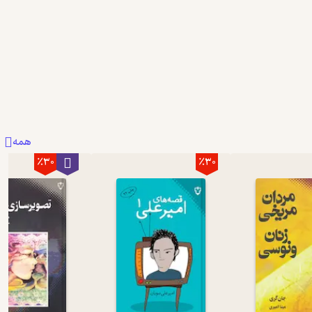
همه
٪30
٪30