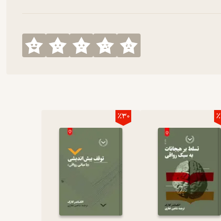
٪30
٪