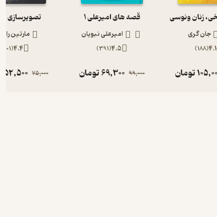
ی، زنان ونوسی
قصه های امیرعلی 1
تصویرسازی ذه
جان گری
امیرعلی نبویان
مارتین راس
)
101
(
4.4
)
391
(
4.5
)
188
(
4.
105,0
تومان
69,300
تومان
52,500
ت
75,000
99,000