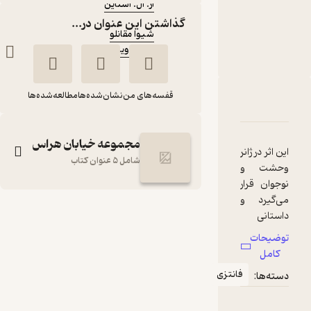
آر. ال. استاین
مترجم
:
گذاشتن این عنوان در...
شیوا مقانلو
ویدا
ناشر
:
قفسه‌های من
نشان‌شده‌ها
مطالعه‌شده‌ها
دربارۀ دومین وحشت جلد 5
شناسنامه
نقدها و امتیازها
مجموعه خیابان هراس
این اثر در ژانر
شامل 5 عنوان کتاب
وحشت و
نوجوان قرار
می‌گیرد و
دومین وحشت جلد 5
داستانی
آر. ال. استاین
شیوا مقانلو
پرتعلیق و
توضیحات
رازآلود را
کامل
ویدا
روایت
فانتزی
دسته‌ها:
می‌کند که
در محوریت
151,000
منتظر امتیاز
تومان