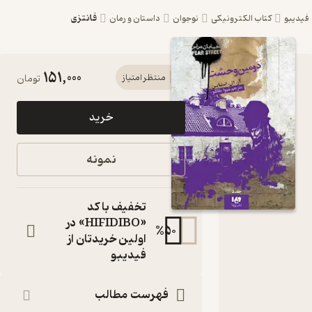
فانتزی
یبو
کتاب الکترونیکی
نوجوان
داستان و رمان
151,000
کتاب
منتظر امتیاز
تومان
دومین
خرید
وحشت
جلد 5 اثر
نمونه
آر. ال.
استاین
تخفیف با کد
نشر ویدا
«HIFIDIBO» در
%
50
اولین خریدتان از
مجموعه خیابان
فیدیبو
هراس
کتاب
متنی
فهرست مطالب
نویسنده
: