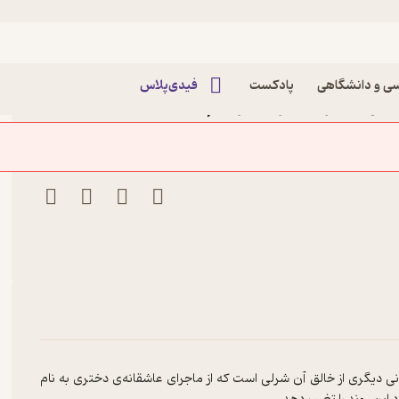
ی و دانشگاهی
پادکست
فیدی‌پلاس
د ﻣﻮﻧﺘﮕﻤﺮی نشر سفیر قلم
 دیگری از خالق آن شرلی است که از ماجرای عاشقانه‌ی دختری به نام