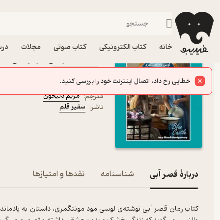
عاشقانه
فیدیبو
کتاب الکترونیکی
داستان و رمان
داستان و رمان خارجی
خانه
کتاب الکترونیکی
کتاب صوتی
مجلات
درس
کتاب قصر آبی اثر ﻟﻮسی ﻣﺎ
کتاب متنی
ﻟﻮسی ﻣﺎد ﻣﻮﻧﺘﮕﻤﺮی
نویسنده
:
مریم دلیخون
مترجم
:
سفیر قلم
ناشر
:
دربارۀ قصر آبی
شناسنامه
نقدها و امتیازها
کتاب رمان قصر آبی نوشته‌ی لوسی مود مونتگمری، داستان به یادماندنی