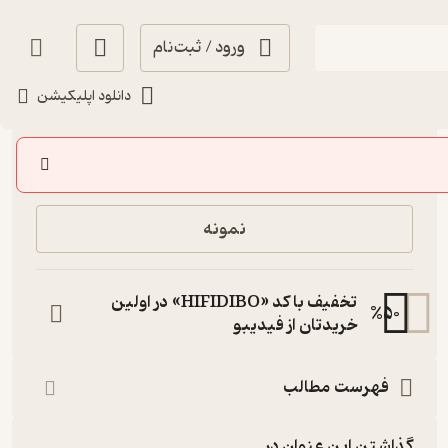
ورود / ثبت‌نام
دانلود اپلیکیشن
69,900
منتظر امتیاز
تومان
خرید
نمونه
تخفیف با کد «HIFIDIBO» در اولین
%
50
خریدتان از فیدیبو
فهرست مطالب
گذاشتن این عنوان در...