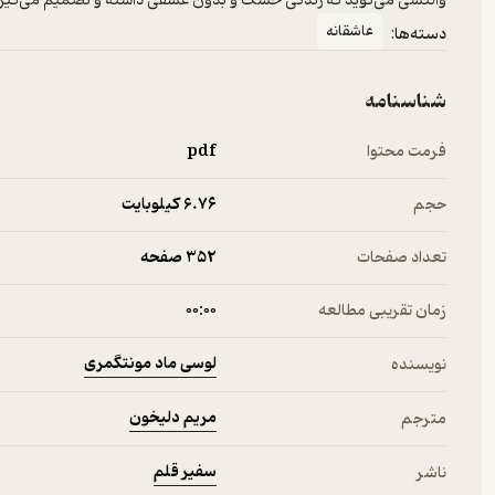
والنسی می‌گوید که زندگی خشک و بدون عشقی داشته و تصمیم می‌گیرد ا
عاشقانه
دسته‌ها:
شناسنامه
فرمت محتوا
pdf
حجم
6.۷۶ کیلوبایت
تعداد صفحات
352 صفحه
زمان تقریبی مطالعه
۰۰:۰۰
ﻟﻮسی ﻣﺎد ﻣﻮﻧﺘﮕﻤﺮی
نویسنده
مریم دلیخون
مترجم
سفیر قلم
ناشر