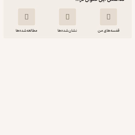
قفسه‌های من
نشان‌شده‌ها
مطالعه‌شده‌ها
قصر آبی
ﻟﻮسی ﻣﺎد ﻣﻮﻧﺘﮕﻤﺮی
مریم دلیخون
سفیر قلم
69,900
منتظر امتیاز
تومان
نمونه