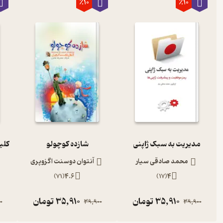
٪10
٪10
مدیریت به سبک ژاپنی
شازده کوچولو
محمد صادقی سیار
آنتوان دوسنت اگزوپری
)
71
(
4.6
)
17
(
4
35,910
تومان
35,910
تومان
0
39,900
39,900