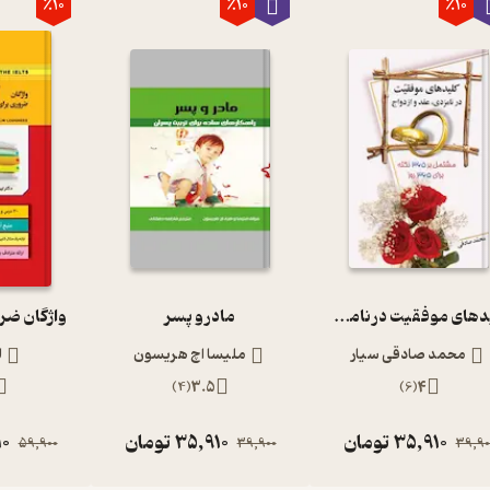
٪10
٪10
٪10
کلیدهای موفقیت در نامزدی، عقد و ازدواج
مادر و پسر
واژگان ضرو
محمد صادقی سیار
ملیسا اچ هریسون
ل
)
4
(
3.5
)
6
(
4
35,910
تومان
35,910
تومان
10
59,900
39,900
39,90