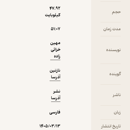
47.۹۲
حجم
کیلوبایت
نمونه
مدت زمان
۵۱:۰۷
مهین
خزائی
نویسنده
زاده
نازنین
گوینده
آذرسا
نشر
ناشر
آذرسا
زبان
فارسی
تاریخ انتشار
۱۴۰۵/۰۳/۱۳