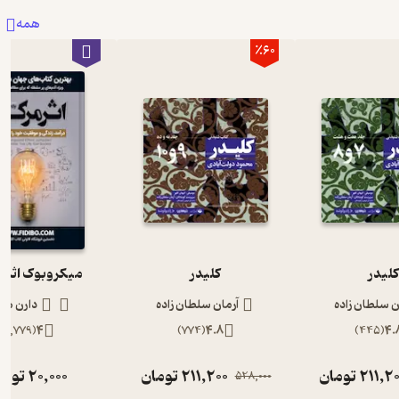
همه
٪60
لیدر
کلیدر
میکروبوک اثر 
ن سلطان زاده
آرمان سلطان زاده
دارن ها
)
1,779
(
4
)
774
(
4.8
)
445
(
4.
211,2
تومان
211,200
تومان
20,000
توما
528,000