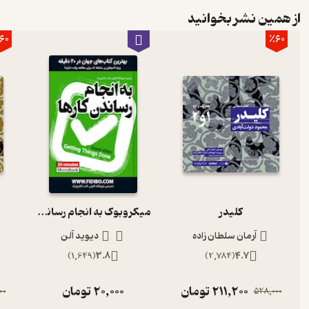
از همین نشر بخوانید
60
٪60
کلیدر
میکروبوک به انجام رساندن کارها
آرمان سلطان زاده
دیوید آلن
)
1,649
(
3.8
)
2,784
(
4.7
211,200
تومان
20,000
تومان
00
528,000