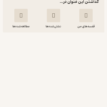
گذاشتن این عنوان در...
قفسه‌های من
نشان‌شده‌ها
مطالعه‌شده‌ها
گاوبانگی کاکایی‌ها (قسمت نهم)
مهام میقانی
مهام میقانی
فیدیبو
گیرا 🧲
(
31
)
4.4
(56)
49,000
تومان
نمونه