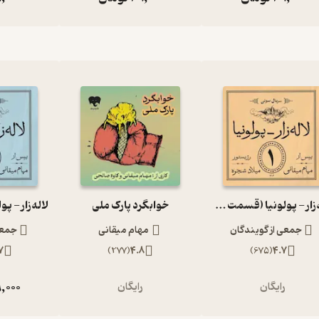
لاله‌زار - پولونیا (قسمت اول)
خوابگرد پارک ملی
جمعی از گویندگان
مهام میقانی
جمعی
7
)
277
(
4.8
)
675
(
4.7
,000
رایگان
رایگان