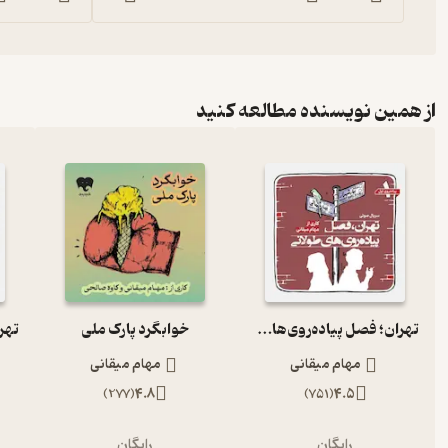
از همین نویسنده مطالعه کنید
تهران؛ فصل پیاده‌روی‌های طولانی (پیاده‌روی اول)
خوابگرد پارک ملی
مهام میقانی
مهام میقانی
)
277
(
4.8
)
751
(
4.5
رایگان
رایگان