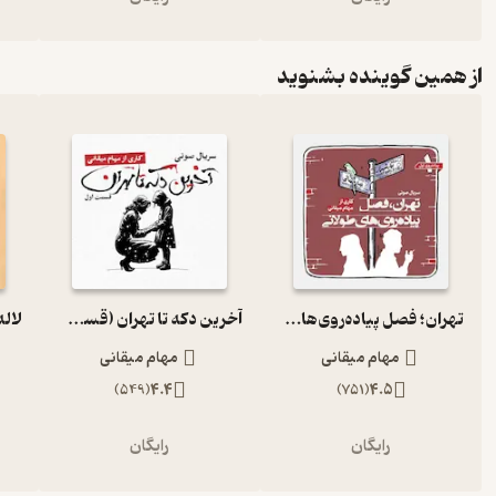
از همین گوینده بشنوید
تهران؛ فصل پیاده‌روی‌های طولانی (پیاده‌روی اول)
آخرین دکه تا تهران (قسمت اول) جلد 1
مهام میقانی
مهام میقانی
)
549
(
4.4
)
751
(
4.5
رایگان
رایگان