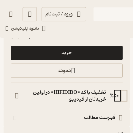
ورود / ثبت‌نام
گیرا 🧲
(
31
)
4.4
(56)
دانلود اپلیکیشن
49,000
تومان
خرید
نمونه
تخفیف با کد «HIFIDIBO» در اولین
%
50
خریدتان از فیدیبو
فهرست مطالب