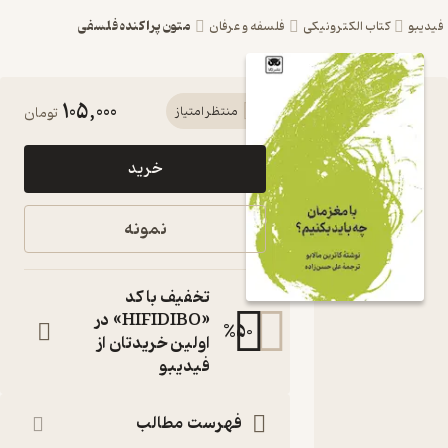
متون پراکنده فلسفی
یبو
کتاب الکترونیکی
فلسفه و عرفان
105,000
کتاب با
منتظر امتیاز
تومان
مغزمان
خرید
چه باید
بکنیم؟ اثر
نمونه
کاترین
مالابو
تخفیف با کد
نشر لگا
«HIFIDIBO» در
%
50
اولین خریدتان از
کتاب
فیدیبو
متنی
نویسنده
:
کاترین مالابو
فهرست مطالب
مترجم
: