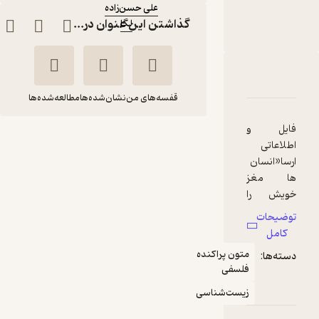
علی حسن‌زاده
گذاشتن این عنوان در...
لگا
ناشر
:
دربارۀ با مغزمان چه باید بکنیم؟
شناسنامه
نقدها و امتیازها
قفسه‌های من
نشان‌شده‌ها
مطالعه‌شده‌ها
فایل و
با مغزمان چه باید
اطلاعاتی
بکنیم؟
ارسا«انسان‌
کاترین
علی
ها مغز
مالابو
حسن‌زاده
خویش را
می‌سازند،
توضیحات
لگا
اما
کامل
نمی‌دانند که
متون پراکنده
دسته‌ها:
چنین
105,000
منتظر امتیاز
تومان
فلسفی
می‌کنند.» _
از متن کتاب
زیست‌شناسی
بر اساس