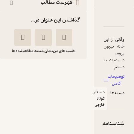
فهرست مطالب
دربارۀ خدمتکار
شناسنامه
نقدها و امتیازها
گذاشتن این عنوان در...
وقتی از این
خانه بیرون
قفسه‌های من
نشان‌شده‌ها
مطالعه‌شده‌ها
بروم،
دست‌بند به
خدمتکار
دستم
خواهد بود.
فریدا
یاسمن
توضیحات
باید در
مک‌فادن
ثانوی
کامل
فرصتی که
داستان
دسته‌ها:
داشتم فرار
نشر نون
کوتاه
می‌کردم.
خارجی
حالا دیگر
5
(1)
این فرصت
84,000
از دست رفته
140,000
شناسنامه
٪
40
تومان
است. حالا