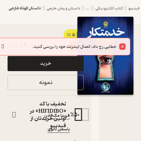
داستان کوتاه خارجی
یبو
کتاب الکترونیکی
...
داستان و رمان خارجی
5
کتاب
(1)
84,000
140,000
٪
40
تومان
خدمتکار
اثر فریدا
خرید
مک‌فادن
نشر نون
نمونه
رمان
کتاب
متنی
تخفیف با کد
نویسنده
:
«HIFIDIBO» در
%
50
فریدا مک‌فادن
اولین خریدتان از
مترجم
:
فیدیبو
یاسمن ثانوی
نشر نون
ناشر
: