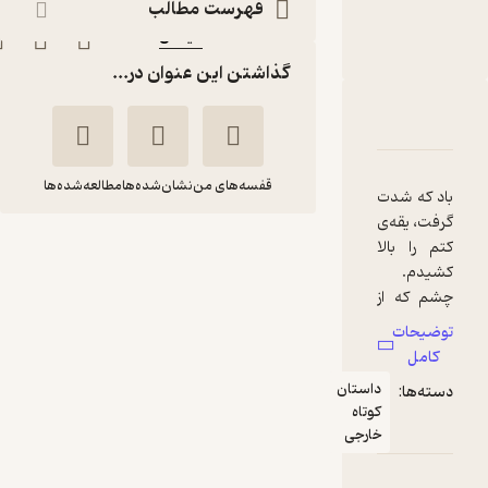
فهرست مطالب
امید حسینی
میلکان
ناشر
:
گذاشتن این عنوان در...
دربارۀ دیدار ارواح سرگردان در ماه کامل
شناسنامه
نقدها و امتیازها
قفسه‌های من
نشان‌شده‌ها
مطالعه‌شده‌ها
باد که شدت
گرفت، یقه‌ی
دیدار ارواح سرگردان
کتم را بالا
کشیدم.
در ماه کامل
چشم که از
میزوکی
امید
آسمان
سوجیمورا
حسینی
توضیحات
گرفتم،
کامل
دیدم پسری
میلکان
داستان
دسته‌ها:
کنارم در
کوتاه
خیابان
خارجی
خوش‌خوان 📚
(
2
)
4.7
(3)
پردرخت
ایستاده که
43,500
145,000
٪
70
تومان