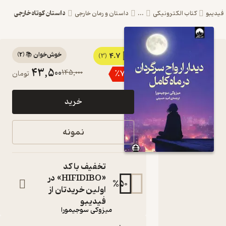
داستان کوتاه خارجی
بو
کتاب الکترونیکی
...
داستان و رمان خارجی
خوش‌خوان 📚
(
2
)
4.7
کتاب دیدار
(3)
43,500
145,000
٪
70
تومان
ارواح
سرگردان در
خرید
ماه کامل اثر
میزوکی
نمونه
سوجیمورا
نشر میلکان
تخفیف با کد
«HIFIDIBO» در
کتاب
%
50
متنی
اولین خریدتان از
نویسنده
:
فیدیبو
میزوکی سوجیمورا
مترجم
: