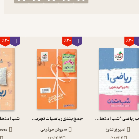
٪20
٪20
٪20
کتاب ریاضی 1 شب امتحان (دهم ریاضی و تجربی)
جمع بندی ریاضیات تجربی کنکور
شب امتحا
امیر زراندوز
سروش موئینی
محمد
)
29
(
4.3
)
18
(
4.4