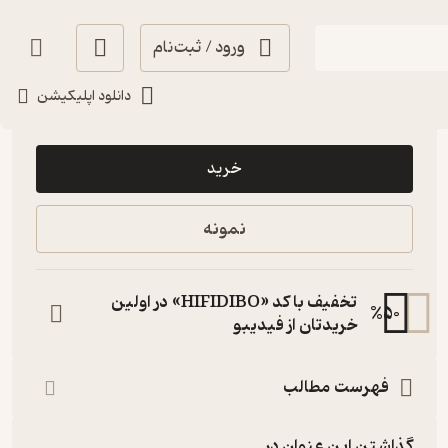
ورود / ثبت‌نام
دانلود اپلیکیشن
49,000
منتظر امتیاز
تومان
خرید
نمونه
تخفیف با کد «HIFIDIBO» در اولین
%
50
خریدتان از فیدیبو
فهرست مطالب
گذاشتن این عنوان در...