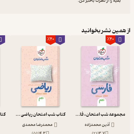
بقیه را از نظرت باخبر کن:
از همین نشر بخوانید
٪20
٪20
مجموعه شب امتحان، فارسی نهم
کتاب شب امتحان ریاضی نهم
آذین محمدزاده
محمدرضا محمدی
)
55
(
4.3
)
21
(
3.7