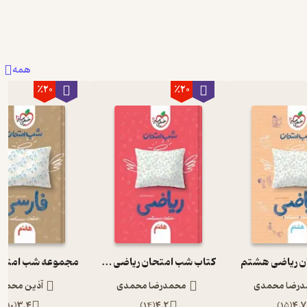
همه
٪20
٪20
ن ریاضی هشتم
کتاب شب امتحان ریاضی هفتم
رضا محمدی
محمدرضا محمدی
آذین محمدز
)
10
(
3.4
)
14
(
4.2
)
15
(
4.7