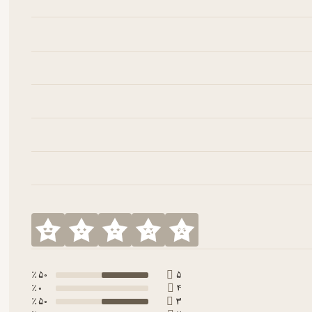
50 ٪
5
0 ٪
4
50 ٪
3