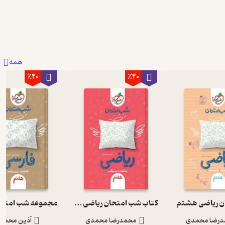
همه
٪20
٪20
ن ریاضی هشتم
کتاب شب امتحان ریاضی هفتم
رضا محمدی
محمدرضا محمدی
آذین محمدز