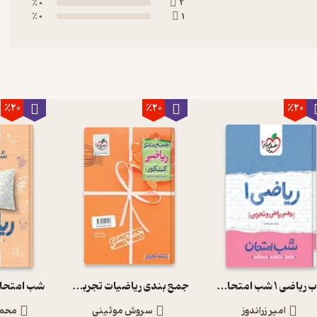
0 ٪
2
0 ٪
1
٪20
٪20
٪20
کتاب ریاضی 1 شب امتحان (دهم ریاضی و تجربی)
جمع بندی ریاضیات تجربی کنکور
شب امتحا
امیر زراندوز
سروش موئینی
محمد