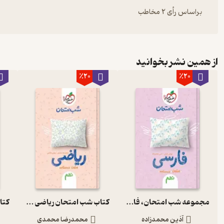
براساس رأی 2 مخاطب
از همین نشر بخوانید
٪20
٪20
مجموعه شب امتحان، فارسی نهم
کتاب شب امتحان ریاضی نهم
آذین محمدزاده
محمدرضا محمدی