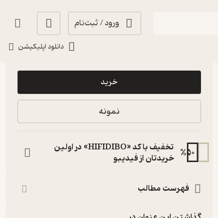
ورود / ثبت‌نام
دانلود اپلیکیشن
49,000
4
(2)
تومان
خرید
نمونه
تخفیف با کد «HIFIDIBO» در اولین
%
50
خریدتان از فیدیبو
فهرست مطالب
گذاشتن این عنوان در...