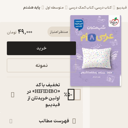
پایه هشتم
بو
کتاب درسی، کتاب کمک درسی
متوسطه اول
49,000
کتاب شب
منتظر امتیاز
تومان
امتحان
خرید
عربی هشتم
اثر بهروز
نمونه
حیدربکی
نشر
تخفیف با کد
انتشارات
«HIFIDIBO» در
%
50
اولین خریدتان از
خیلی سبز
فیدیبو
کتاب
متنی
فهرست مطالب
نویسنده
: