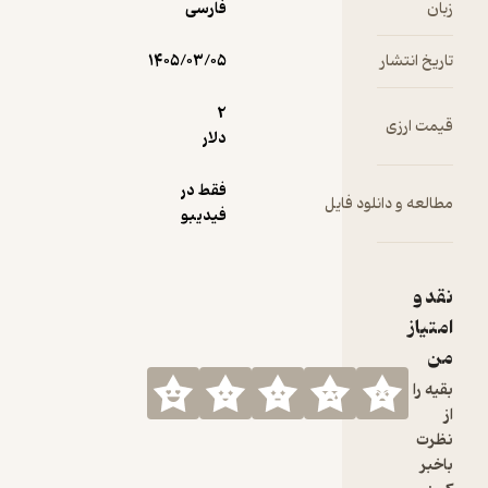
زبان
فارسی
بیشتری به
یادگیری
تاریخ انتشار
زبان عربی
۱۴۰۵/۰۳/۰۵
بپردازند.
2
قیمت ارزی
دلار
فقط در
مطالعه و دانلود فایل
فیدیبو
نقد و
امتیاز
من
بقیه را
از
نظرت
باخبر