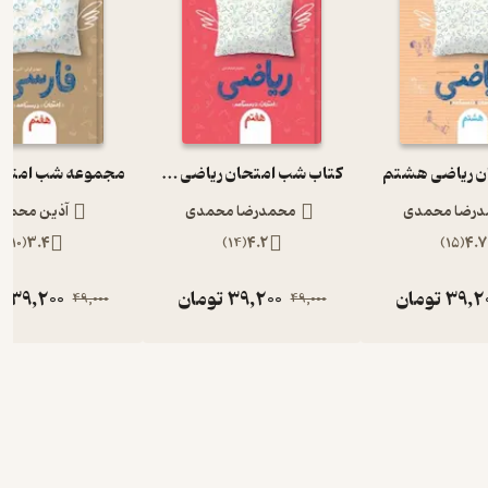
ن ریاضی هشتم
کتاب شب امتحان ریاضی هفتم
رضا محمدی
محمدرضا محمدی
آذین محمدز
)
10
(
3.4
)
14
(
4.2
)
15
(
4.7
39,2
تومان
39,200
تومان
39,200
ت
49,000
49,000