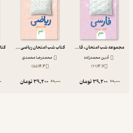
مجموعه شب امتحان، فارسی نهم
کتاب شب امتحان ریاضی نهم
آذین محمدزاده
محمدرضا محمدی
)
55
(
4.3
)
21
(
3.7
39,200
تومان
39,200
تومان
0
49,000
49,000