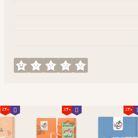
٪20
٪20
٪20