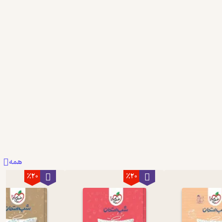
نمونه
همه
٪20
٪20