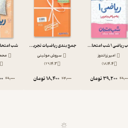
کتاب ریاضی 1 شب امتحان (دهم ریاضی و تجربی)
جمع بندی ریاضیات تجربی کنکور
شب امتحا
امیر زراندوز
سروش موئینی
محمد
)
29
(
4.3
)
18
(
4.4
39,200
تومان
18,400
تومان
00
49,000
23,000
49,00