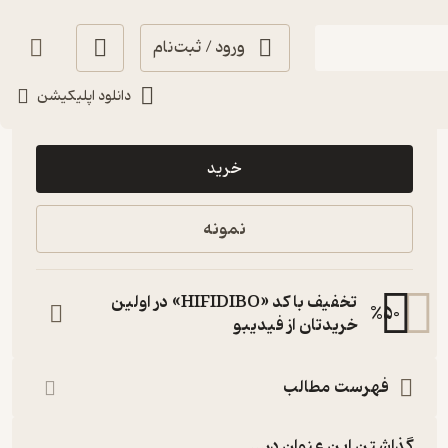
ورود / ثبت‌نام
دانلود اپلیکیشن
49,000
منتظر امتیاز
تومان
خرید
نمونه
تخفیف با کد «HIFIDIBO» در اولین
%
50
خریدتان از فیدیبو
فهرست مطالب
گذاشتن این عنوان در...