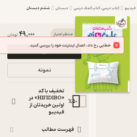
ششم دبستان
بو
کتاب درسی، کتاب کمک درسی
دبستان
49,000
کتاب شب
منتظر امتیاز
تومان
امتحان
خطایی رخ داد، اتصال اینترنت خود را بررسی کنید.
خرید
علوم ششم
اثر نسرین
نمونه
شیخ ها نشر
انتشارات
تخفیف با کد
خیلی سبز
«HIFIDIBO» در
%
50
اولین خریدتان از
کتاب
فیدیبو
متنی
نویسنده
:
نسرین شیخ ها
فهرست مطالب
ناشر
: