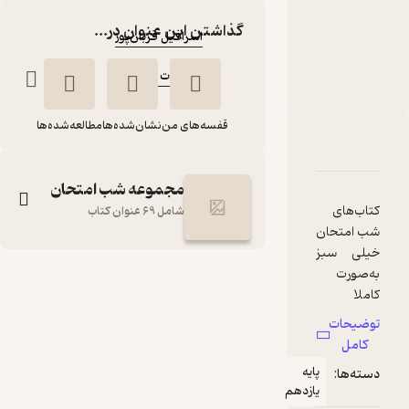
نویسنده
:
گذاشتن این عنوان در...
اسرافیل قربان‌پور
ناشر
:
انتشارات خیلی سبز
قفسه‌های من
نشان‌شده‌ها
مطالعه‌شده‌ها
دربارۀ شب امتحان عربی 2
شناسنامه
نقدها و امتیازها
مجموعه شب امتحان
کتاب‌های
شامل 69 عنوان کتاب
شب امتحان
خیلی سبز
به‌صورت
شب امتحان عربی 2
کاملا
اسرافیل قربان‌پور
تخصصی
توضیحات
برای دوران
انتشارات خیلی سبز
کامل
جمع‌بندی و
پایه
دسته‌ها:
آمادگی
یازدهم
49,000
امتحانات
1
(2)
تومان