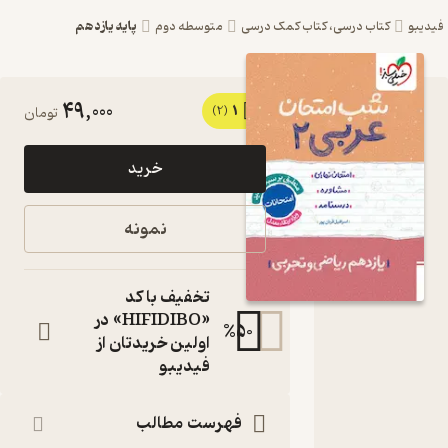
پایه یازدهم
بو
کتاب درسی، کتاب کمک درسی
متوسطه دوم
49,000
1
کتاب شب
(2)
تومان
امتحان
خرید
عربی 2 اثر
اسرافیل
نمونه
قربان‌پور
نشر
تخفیف با کد
انتشارات
«HIFIDIBO» در
%
50
اولین خریدتان از
خیلی سبز
فیدیبو
یازدهم ریاضی و
تجربی
فهرست مطالب
کتاب
متنی