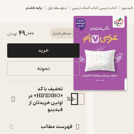
پایه هفتم
بو
کتاب درسی، کتاب کمک درسی
متوسطه اول
49,000
کتاب شب
منتظر امتیاز
تومان
امتحان
خرید
عربی هفتم
اثر بهروز
نمونه
حیدربکی
نشر
تخفیف با کد
انتشارات
«HIFIDIBO» در
%
50
اولین خریدتان از
خیلی سبز
فیدیبو
کتاب
متنی
فهرست مطالب
نویسنده
: