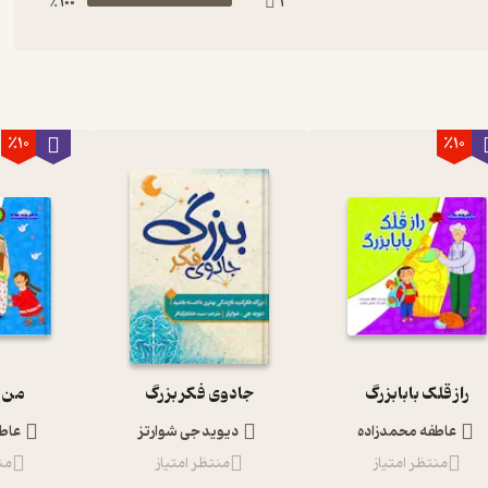
100 ٪
1
٪10
٪10
راز قلک بابابزرگ
جادوی فکر بزرگ
من 
عاطفه محمدزاده
دیوید جی شوارتز
عاط
منتظر امتیاز
منتظر امتیاز
من