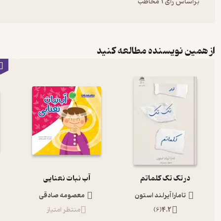
براساس رأی 1 مخاطب
از همین نویسنده مطالعه کنید
در تک تک کلماتم
آب نبات نعنایی
تامارا آیرلند استون
معصومه صادقی
4.2
(
6
)
منتظر امتیاز