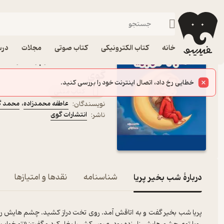
داستان
فیدیبو
کتاب الکترونیکی
کودک
خانه
کتاب الکترونیکی
کتاب صوتی
مجلات
درس
کتاب شب بخیر پریا اثر عا
گوی
کتاب متنی
عاطفه محمدزاده
،
محمد گ
نویسندگان
:
انتشارات گوی
ناشر
:
دربارۀ شب بخیر پریا
شناسنامه
نقدها و امتیازها
پریا شب بخیر گفت و به اتاقش آمد. روی تخت دراز کشید. چشم هایش را بس