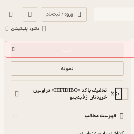
ورود / ثبت‌نام
دانلود اپلیکیشن
16,000
1
(1)
تومان
خرید
نمونه
تخفیف با کد «HIFIDIBO» در اولین
%
50
خریدتان از فیدیبو
فهرست مطالب
گذاشتن این عنوان در...