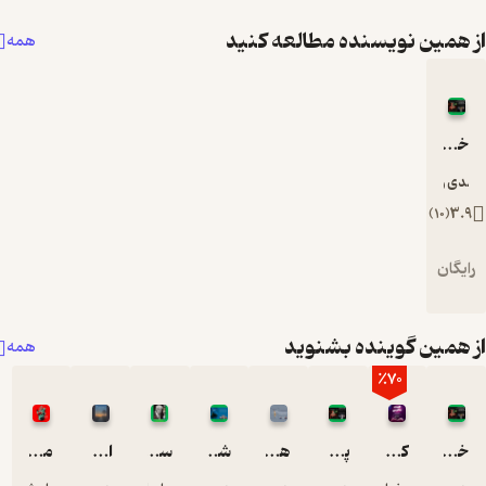
همین نویسنده مطالعه کنید
همه
خاطرات یک سارق
ی رضایی
)
10
(
3.
یگان
همین گوینده بشنوید
همه
٪70
خاطرات یک سارق
کلمات جادویی
پرسه در پاییز با طعم راز
هدف گذاری به سبک یک دیوانه
شبی در قطار کهکشان راه شیری
سگ محله
اسارت من، وصیت او
من بن لادن را کشتم