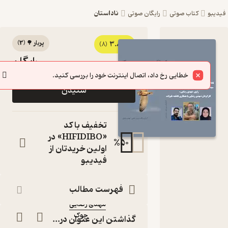
ناداستان
یبو
کتاب صوتی
رایگان صوتی
پربار 🌳
(
3
)
3.8
کتاب
(8)
رایگان
صوتی بیا
خطایی رخ داد، اتصال اینترنت خود را بررسی کنید.
باهم حرف
شنیدن
بزنیم اثر
صادق
تخفیف با کد
پورفرزی
«HIFIDIBO» در
%
50
اولین خریدتان از
کتاب
فیدیبو
صوتی
نویسنده
:
صادق پورفرزی
فهرست مطالب
گوینده
:
مهدی رضایی
چوک
ناشر
:
گذاشتن این عنوان در...