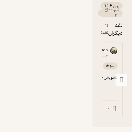
پربار 🌳
(
3
)
آموزنده 🦉
)
2
(
نقد
(1
دیگران
نقد)
Amir Amoo
1
۱۴۰۵-۰۱-۰۷
تلخ ☕️
تشویش خودکشی
0
0