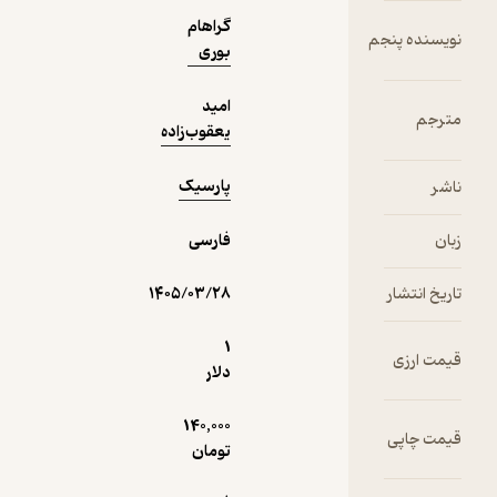
گراهام
جم
بوری
ه
امید
یعقوب‌زاده
پارسیک
فارسی
۱۴۰۵/۰۳/۲۸
1
دلار
140,000
تومان