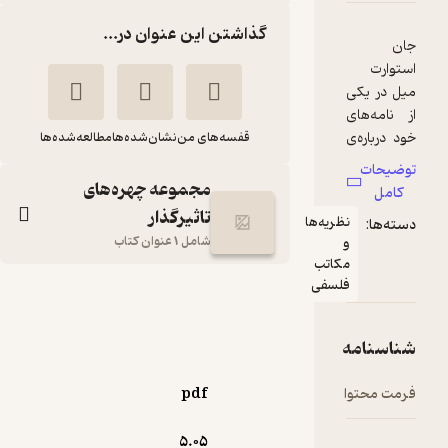
گذاشتن این عنوان در...
ی
قفسه‌های من
نشان‌شده‌ها
مطالعه‌شده‌ها
مجموعه چهره‌های
تاثیرگذار
نظریه‌ها
ز
شامل 1 عنوان کتاب
و
مکاتب
فلسفی
جرمی بنتام جلد 3
،
پیرس
امید
نوریس
یعقوب‌زاده
ه
پارسیک
ا
pdf
5.۰۵
132,000
منتظر امتیاز
تومان