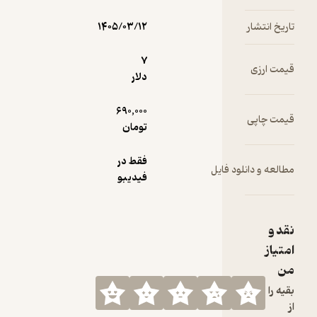
خ انتشار
۱۴۰۵/۰۳/۱۲
7
ت ارزی
دلار
690,000
ت چاپی
تومان
فقط در
عه و دانلود فایل
فیدیبو
 و
یاز
 را