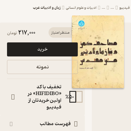
زبان و ادبیات عرب
...
...
ادبیات و علوم انسانی
217,000
کتاب مصاحف
منتظر امتیاز
تومان
کهن و
خرید
بنیان‌های
تاریخی متن
نمونه
مقدس اثر آلاء
وحیدنیا نشر
تخفیف با کد
انتشارات
«HIFIDIBO» در
%
50
اولین خریدتان از
دانشگاه تهران
فیدیبو
کتاب متنی
آلاء وحیدنیا
نویسنده
:
فهرست مطالب
ناشر
: