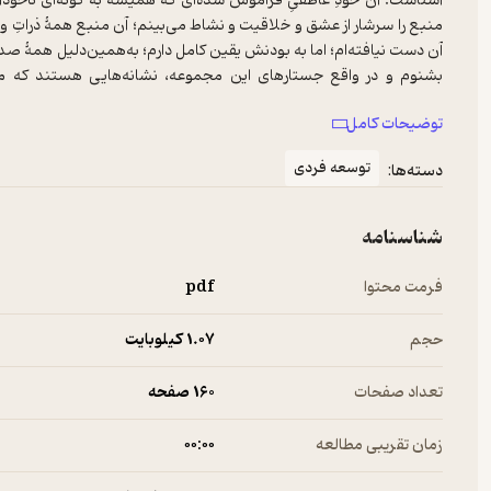
آشناست. آن خودِ عاطفیِ فراموش شده‌ای که همیشه به گونه‌ای ناخودآگ
منبع را سرشار از عشق و خلاقیت و نشاط می‌بینم؛ آن منبع همۀ ذراتِ وجود
آن دست نیافته‌ام؛ اما به بودنش یقین کامل دارم؛ به‌همین‌دلیل همۀ صدا
بشنوم و در واقع جستارهای این مجموعه، نشانه‌هایی هستند که من
جستارهایی که به اساسی‌ترین‌ کیفیت‌های درونی‌ای که از دیدِ «برون‌گراییِ
توضیحات کامل
هرج‌و‌مرج خود اسیر شده‌ایم که از مهم‌ترین فرایندهای انرژی بخشِ اعما
نفسانی نباید منجر به آنارشی رفتاری گردد و طبیعی است که نفی میر
توسعه فردی
دسته‌ها:
جستارهای این مجموعه فرصتی برای بازبینی و بازیابی دنیای درونی‌مان فر
برای شناخت «خود» و کل نظام پیچیدۀ هستی، شناختِ اعماقِ درونِ ماس
شناسنامه
فرمت محتوا
pdf
حجم
1.۰۷ کیلوبایت
تعداد صفحات
160 صفحه
زمان تقریبی مطالعه
۰۰:۰۰