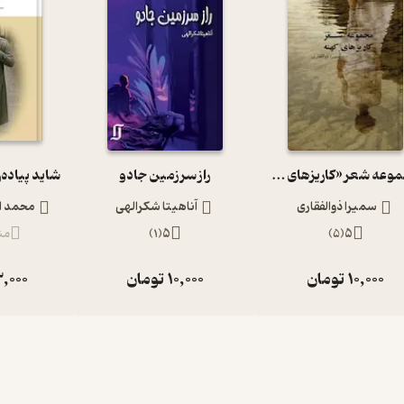
مجموعه شعر «کاریزهای کهنه»
راز سرزمین جادو
سمیرا ذوالفقاری
آناهیتا شکرالهی
محمد ا
5
(
5
)
5
(
1
)
من
10,000
تومان
10,000
تومان
,000