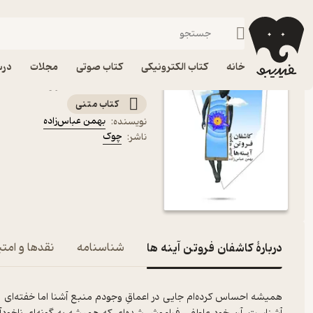
توسعه فردی
فیدیبو
کتاب الکترونیکی
روانشناسی
خانه
کتاب الکترونیکی
کتاب صوتی
مجلات
درس
کتاب کاشفان فروتن آینه ه
کتاب متنی
بهمن عباس‌­زاده
نویسنده
:
چوک
ناشر
:
دربارۀ کاشفان فروتن آینه ها
شناسنامه
نقدها و امتی
همیشه احساس کرده‌ام جایی در اعماقِ وجودم منبع آشنا اما خفته‌ای وج