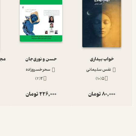
خواب بیداری
حسن و نوری‌جان
نفس سلیمانی
سحر خسروزاده
)
2
(
2
)
10
(
5
80,000
تومان
226,000
تومان