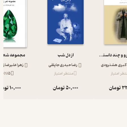
شاید پیاده‌رو و چند داستان دیگر
از دل شب
مجموعه شعر ز
کبری هشترودی
رضا حیدری جاپلقی
زهرا علیرضا زاد
تظر امتیاز
منتظر امتیاز
5
(
1
)
33
تومان
50,000
تومان
10,000
توما