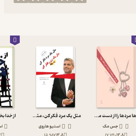
زن ها مردها را از دست می دهند،چرا؟
مثل یک مرد فکر کن، مثل یک زن رفتار کن
از خدا بخ
جس مک
استیو هاروی
اس
4
)
5,987
(
3.8
)
7,740
(
3.8