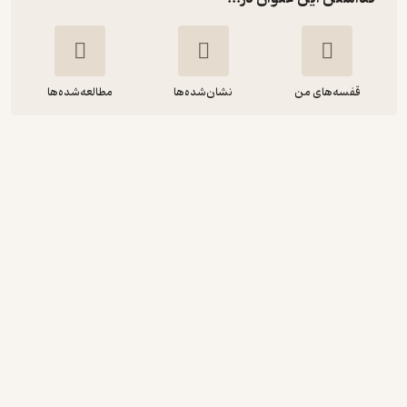
قفسه‌های من
نشان‌شده‌ها
مطالعه‌شده‌ها
موریانه
لایلا مارتینس
مریم حسین‌نژاد
انتشارات البرز
120,000
منتظر امتیاز
تومان
نمونه