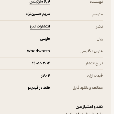
لایلا مارتینس
نویسنده
مریم حسین‌نژاد
مترجم
انتشارات البرز
ناشر
زبان
فارسی
عنوان انگلیسی
Woodworm
تاریخ انتشار
۱۴۰۵/۰۳/۱۲
قیمت ارزی
4 دلار
مطالعه و دانلود فایل
فقط در فیدیبو
نقد و امتیاز من