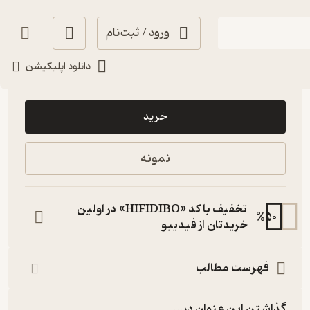
ورود / ثبت‌نام
دانلود اپلیکیشن
120,000
منتظر امتیاز
تومان
خرید
نمونه
تخفیف با کد «HIFIDIBO» در اولین
%
50
خریدتان از فیدیبو
فهرست مطالب
گذاشتن این عنوان در...