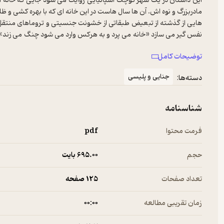
این داستان در یک شهر کوچک اسپانیایی روایت می شود جایی که خانه ای
مادربزرگ و نوه اش. آن ها سال هاست در این خانه ای که با بهره کشی و ظ
هایی از گذشته از تبعیض طبقاتی از خشونت جنسیتی و تروماهای منتقل ش
نفس گیر می سازد «خانه می پرد و به هرکس وارد می شود چنگ می زند». نو
که نمی گذارند آزاد شوند آن ها یا با ارواح خانه مواجه اند یا با خاطره های
توضیحات کامل
خانه ای تسخیرشده است بلکه بررسی ای از طبقه زنانگی و خشونتی است
بار امتیازات اقتصادی و ساختارهای طبقاتی فرودست می مانند چگونه 
جنایی و پلیسی
دسته‌ها:
خانواده و گذشته به محلی برای انتقام و رویدادگری بدل می شود. اگر 
قدرتمند است.
شناسنامه
فرمت محتوا
pdf
حجم
695.۰۰ بایت
تعداد صفحات
125 صفحه
زمان تقریبی مطالعه
۰۰:۰۰