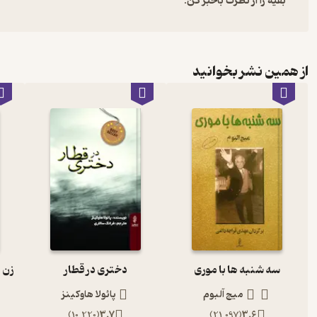
بقیه را از نظرت باخبر کن:
از همین نشر بخوانید
سه شنبه ها با موری
دختری در قطار
میچ آلبوم
پائولا هاوکینز
)
10,220
(
3.7
)
21,097
(
3.6