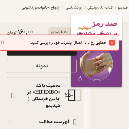
ازدواج، خانواده و زناشویی
یبو
کتاب الکترونیکی
روانشناسی
160,000
کتاب صد
منتظر امتیاز
تومان
رمز
خطایی رخ داد، اتصال اینترنت خود را بررسی کنید.
خرید
موفقیت
در زندگی
نمونه
مشترک
اثر شمیم
تخفیف با کد
عاشوری
«HIFIDIBO» در
%
50
اولین خریدتان از
نشر
فیدیبو
آبارون
تنها حس تکرار
فهرست مطالب
نشدنی و طعمی