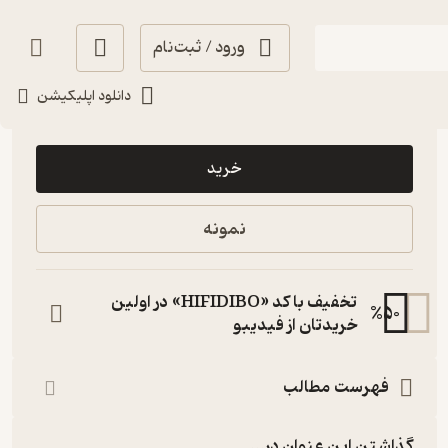
ورود / ثبت‌نام
دانلود اپلیکیشن
70,000
منتظر امتیاز
تومان
خرید
نمونه
تخفیف با کد «HIFIDIBO» در اولین
%
50
خریدتان از فیدیبو
فهرست مطالب
گذاشتن این عنوان در...