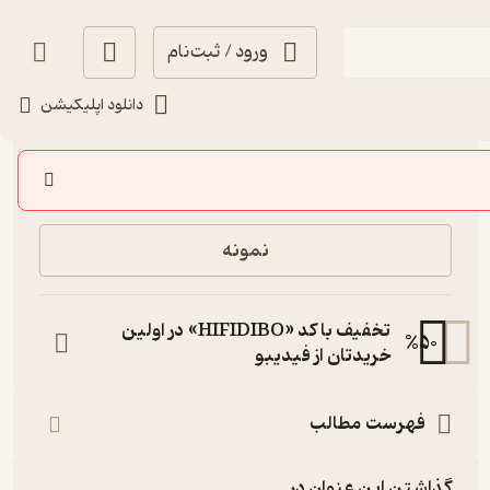
ورود / ثبت‌نام
دانلود اپلیکیشن
90,000
منتظر امتیاز
تومان
خرید
نمونه
تخفیف با کد «HIFIDIBO» در اولین
%
50
خریدتان از فیدیبو
فهرست مطالب
گذاشتن این عنوان در...