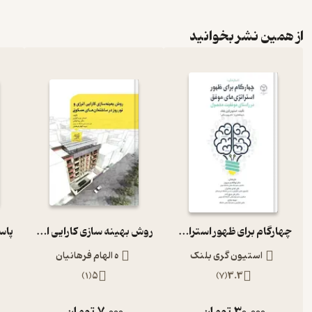
از همین نشر بخوانید
چهارگام برای ظهور استراتژی های موفق در راستای موفقیت محصول
روش بهینه سازی کارایی انرژی و نور روز در ساختمان های مسکونی
استیون گری بلنک
ه الهام فرهانیان
)
1
(
5
)
7
(
3.3
30,000
تومان
7,000
تومان