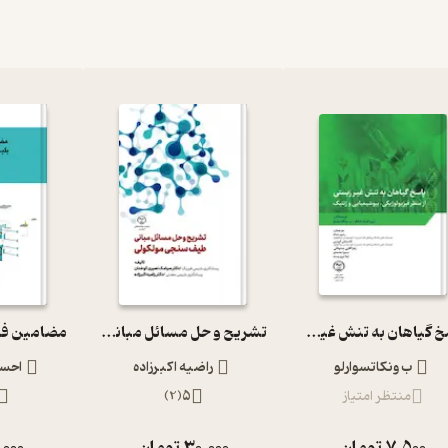
پاسخ گیاهان به تنش غیرزیستی از منظر فیزیولوژیکی، بیوشیمیایی و ژنتیک
تشریح و حل مسائل مبانی طیف سنجی مولکولی
ب ونکاتسوارلو
راضیه اکبرزاده
احسا
منتظر امتیاز
5
(
2
)
7,500
تومان
30,000
تومان
,000