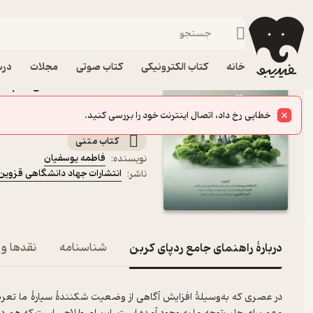
محیط زیست
فیدیبو
کتاب درسی، کتاب کمک درسی
دانشگاهی
خانه
کتاب الکترونیکی
کتاب صوتی
مجلات
درس
کتاب راهنمای جامع رد‌پای
نشر انتشارات جهاد دانش
مفاهیم، روش‌های محسابه و راهکارهای کا
کتاب متنی
فاطمه یوسفیان
نویسنده
:
انتشارات جهاد دانشگاهی قزوین
ناشر
:
دربارۀ راهنمای جامع رد‌پای کربن
شناسنامه
نقدها و 
در عصری که به‌وسیلۀ افزایش آگاهی از وضعیت شکنندۀ سیارۀ ما تعری