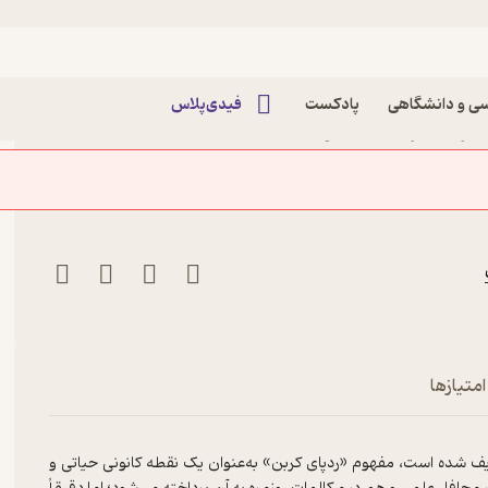
ی و دانشگاهی
پادکست
فیدی‌پلاس
 کربن اثر فاطمه یوسفیان
گاهی قزوین
هش انتشار کربن
امتیازها
ف شده است، مفهوم «ردپای کربن» به‌عنوان یک نقطه کانونی حیاتی و