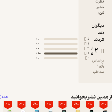
نظرت
باخبر
کن:
دیگران
نقد
کردند
0 ٪
5
0 ٪
4
از
2
0 ٪
3
100 ٪
2
5
0 ٪
1
براساس
رأی 1
مخاطب
همین نشر بخوانید
همه
٪10
٪10
٪10
٪10
٪10
٪10
٪10
٪10