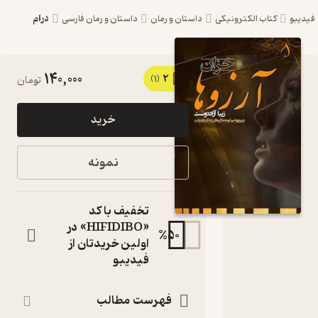
درام
یبو
کتاب الکترونیکی
داستان و رمان
داستان و رمان فارسی
140,000
2
کتاب
(1)
تومان
خزان
خرید
آرزوها اثر
زیبا
نمونه
آزاددوست
نشر
تخفیف با کد
آبارون
«HIFIDIBO» در
%
50
اولین خریدتان از
در پیج و خم
فیدیبو
کوچه‌باغ‌‌های
زندگی باید رفت
کتاب
فهرست مطالب
متنی