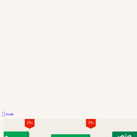
همه
٪10
٪10