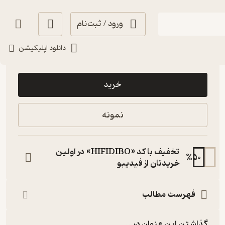
ورود / ثبت‌نام
دانلود اپلیکیشن
115,000
منتظر امتیاز
تومان
خرید
نمونه
تخفیف با کد «HIFIDIBO» در اولین
%
50
خریدتان از فیدیبو
فهرست مطالب
گذاشتن این عنوان در...