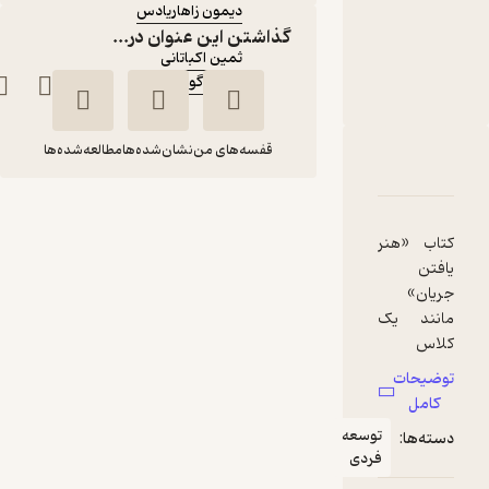
دیمون زاهاریادس
گذاشتن این عنوان در...
مترجم
:
ثمین اکباتانی
گویا
ناشر
:
قفسه‌های من
نشان‌شده‌ها
مطالعه‌شده‌ها
دربارۀ هنر یافتن جریان
شناسنامه
نقدها و امتیازها
هنر یافتن جریان
دیمون
ثمین
کتاب «هنر
زاهاریادس
اکباتانی
یافتن
جریان»
گویا
مانند یک
کلاس
آموزشی
50,000
5
(1)
تومان
توضیحات
مفید برای
کامل
یادگیری
توسعه
دسته‌ها:
مهارت های
فردی
مورد نیاز