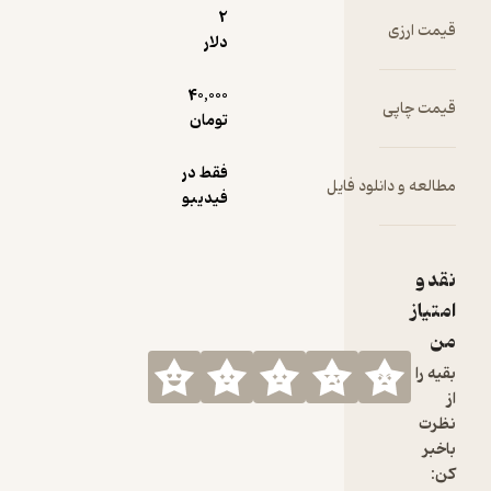
2
قیمت ارزی
دلار
40,000
قیمت چاپی
تومان
فقط در
مطالعه و دانلود فایل
فیدیبو
نقد و
امتیاز
من
بقیه را
از
نظرت
باخبر
کن: