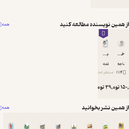
همین نویسنده مطالعه کنید
همه
خاله های من
بابابزرگ درختی
 جعفرپور
فاطمه ابطحی
4
(
1
)
منتظر امتیاز
1
تومان
39,000
تومان
همین نشر بخوانید
همه