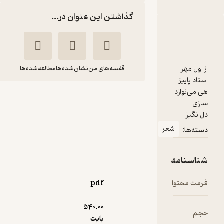
گذاشتن این عنوان در...
دربارۀ کنسرت باغ
شناسنامه
نقدها و امتیازها
از اول مهر
قفسه‌های من
نشان‌شده‌ها
مطالعه‌شده‌ها
استاد پاییز
هی می‌نوازد
کنسرت باغ
سازی
مریم زرنشان
دل‌انگیز
شعر
دسته‌ها:
شکوفه
شناسنامه
14,400
منتظر امتیاز
تومان
فرمت محتوا
pdf
540.۰۰
حجم
بایت