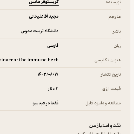
کریستوفر هابس
نویسنده
مجید آقاعلیخانی
مترجم
دانشگاه تربیت مدرس
ناشر
زبان
فارسی
عنوان انگلیسی
hinacea : the immune herb.
تاریخ انتشار
۱۴۰۳/۰۸/۱۷
قیمت ارزی
3 دلار
مطالعه و دانلود فایل
فقط در فیدیبو
نقد و امتیاز من