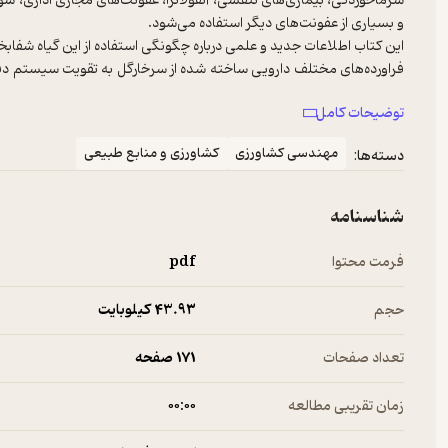
سرماخوردگی، بیماری‌های تنفسی، آنفولانزا، عفونت‌های مجاری اداری، س
و بسیاری از عفونت‌های دیگر استفاده می‌شود.
‌این کتاب اطلاعات جدید و علمی درباره چگونگی استفاده از این گیاه شفابخش
‌فراورده‌های مختلف دارویی ساخته شده از سرخارگل به تقویت سیستم 
داروی گیاهی در سراسر آمریکا و اروپا در دسترس می‌باشد. در ایران نیز تح
توضیحات کامل
به‌منظور تولید فراورده‌های دارویی، در دست اجراست.
‌تولید و پرورش سرخارگل آسان بوده و با گل‌های بسیار زیبای خود، برا
مهندسی کشاورزی
کشاورزی و منابع طبیعی
دسته‌ها:
است.
شناسنامه
فرمت محتوا
pdf
حجم
43.۹۳ کیلوبایت
تعداد صفحات
171 صفحه
زمان تقریبی مطالعه
۰۰:۰۰