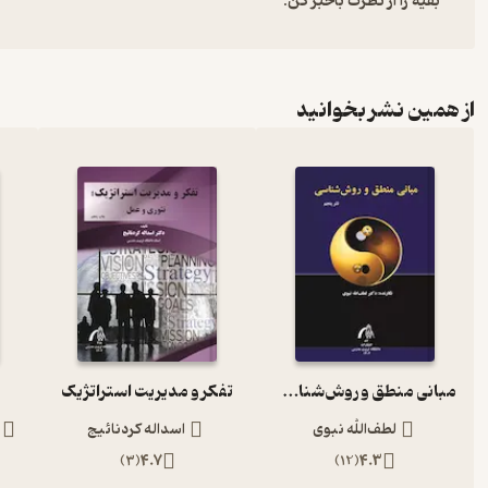
بقیه را از نظرت باخبر کن:
از همین نشر بخوانید
مبانی منطق و روش‌شناسی
تفکر و مدیریت استراتژیک
ب
لطف‌الله نبوی
اسداله کردنائیج
)
3
(
4.7
)
12
(
4.3