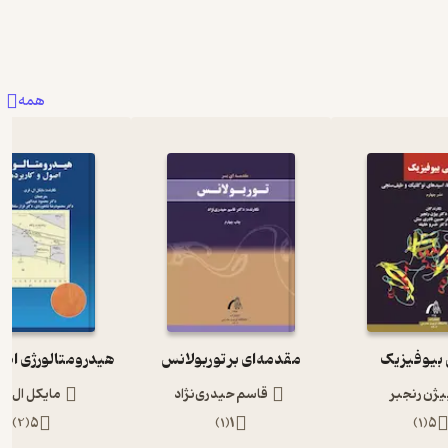
همه
 بیوفیزیک
مقدمه‌ای بر توربولانس
یژن رنجبر
قاسم حیدری‌نژاد
مایکل ال. 
)
2
(
5
)
1
(
1
)
1
(
5