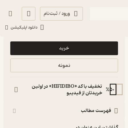
ورود / ثبت‌نام
دانلود اپلیکیشن
88,000
منتظر امتیاز
تومان
خرید
نمونه
تخفیف با کد «HIFIDIBO» در اولین
%
50
خریدتان از فیدیبو
فهرست مطالب
گذاشتن این عنوان در...