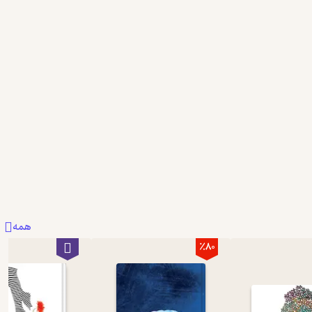
همه
٪80