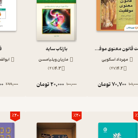
هفت قانون معنوی موفقیت
بازتاب سایه
ف
مهرداد اسکویی
ماریان ویلیامسن
ابوالف
)
41
(
4.3
)
47
(
4.2
70,700
تومان
20,000
تومان
00
299,000
100,000
101,00
٪20
٪20
٪