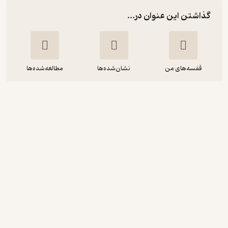
گذاشتن این عنوان در...
قفسه‌های من
نشان‌شده‌ها
مطالعه‌شده‌ها
بدن کوانتومی
دیپاک چوپرا
ناهید سپهرپور
مون
5
(3)
152,000
190,000
٪
20
تومان