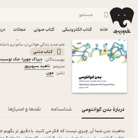
سلامت و تناسب اندام
فیدیبو
کتاب الکترونیکی
سبک زندگی
خانه
کتاب الکترونیکی
کتاب صوتی
مجلات
درس
کتاب بدن کوانتومی اثر دی
علم جدید زندگی طولانی‌تر، سالم‌تر و بانشاط
کتاب متنی
دیپاک چوپرا
،
جک توسین
نویسندگان
:
ناهید سپهرپور
مترجم
:
مون
ناشر
:
دربارۀ بدن کوانتومی
شناسنامه
نقدها و امتیازها
ماهیت بدن شما آن چیزی نیست که فکر می کنید. یا دقیق تر بگویم 