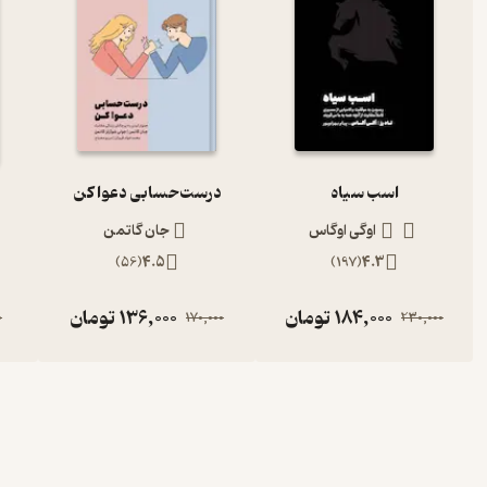
اسب سیاه
درست‌حسابی دعوا کن
اوگی اوگاس
جان گاتمن
)
56
(
4.5
)
197
(
4.3
184,000
تومان
136,000
تومان
0
170,000
230,000