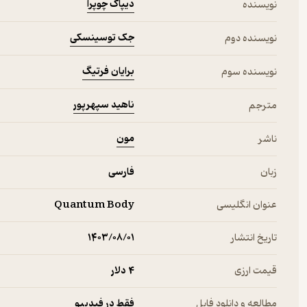
دیپاک چوپرا
نویسنده
جک توسینسکی
نویسنده دوم
برایان فرتیگ
نویسنده سوم
ناهید سپهرپور
مترجم
مون
ناشر
زبان
فارسی
عنوان انگلیسی
Quantum Body
تاریخ انتشار
۱۴۰۳/۰۸/۰۱
قیمت ارزی
4 دلار
مطالعه و دانلود فایل
فقط در فیدیبو