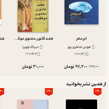
ابر مغز
هفت قانون معنوی موفقیت
هوتن شاطری پور
دیپاک چوپرا
)
411
(
4.2
)
196
(
4.1
97,200
تومان
30,000
تومان
0
243,000
از همین نشر بخوانید
20
٪20
٪20