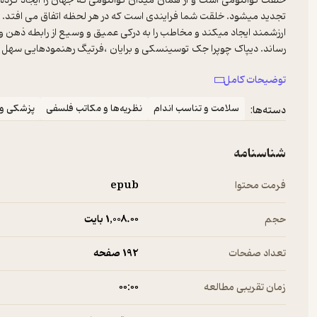
خلقت کوانتومی است و از همان میدان کوانتومی که جهان را ایجاد کرده 
تجدید میشود. خلقت شما فرایندی است که در هر لحظه اتفاق می افتد. «ک
ارزشمند ایجاد میکند و مخاطب را به درکی عمیق و وسیع از رابطه ذهن و
رساند. دیپاک چوپرا جک توسینسکی و برایان ،فرتیگ رهنمودهایی سهل و سازن
می سازند تا ذهنمان را از تنشهای ناخودآگاه بزداییم و در عمق وجود خ
توضیحات کامل
سلامت و تناسب اندام
نظریه‌ها و مکاتب فلسفی
پزشکی و 
دسته‌ها:
شناسنامه
فرمت محتوا
epub
حجم
1,008.۰۰ بایت
تعداد صفحات
192 صفحه
زمان تقریبی مطالعه
۰۰:۰۰