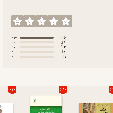
100 ٪
5
0 ٪
4
0 ٪
3
0 ٪
2
0 ٪
1
٪30
٪80
٪