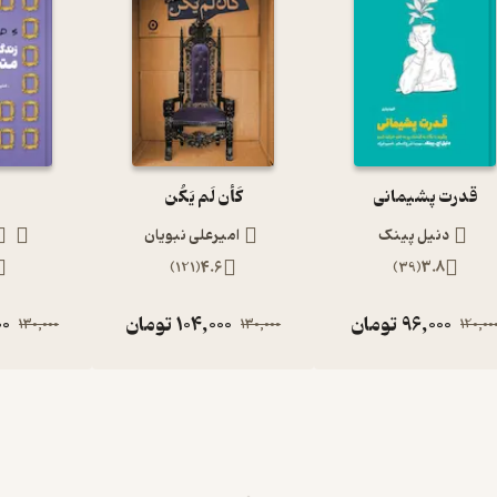
قدرت پشیمانی
کَأن لَم یَکُن
ف
دنیل پینک
امیرعلی نبویان
)
121
(
4.6
)
39
(
3.8
96,000
تومان
104,000
تومان
00
130,000
130,000
120,00