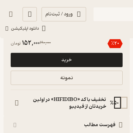
ورود / ثبت‌نام
دانلود اپلیکیشن
5
(3)
152,000
190,000
٪
20
تومان
خرید
نمونه
تخفیف با کد «HIFIDIBO» در اولین
%
50
خریدتان از فیدیبو
فهرست مطالب