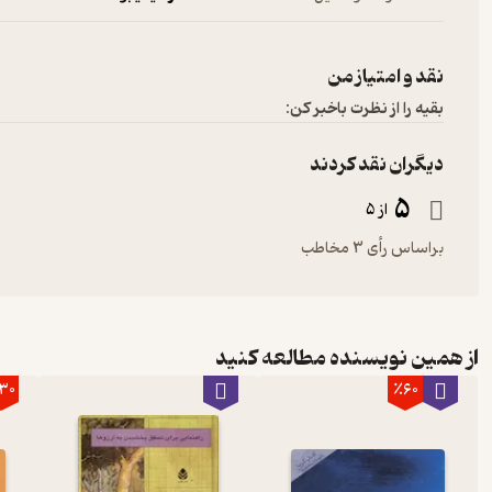
نقد و امتیاز من
بقیه را از نظرت باخبر کن:
دیگران نقد کردند
5
از 5
براساس رأی 3 مخاطب
از همین نویسنده مطالعه کنید
30
٪60