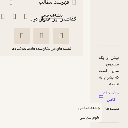
فهرست مطالب
محمود حیدریان
ناشر
:
انتشارات جامی
گذاشتن این عنوان در...
دربارۀ تأثیر علم بر اجتماع
شناسنامه
نقدها و امتیازها
قفسه‌های من
نشان‌شده‌ها
مطالعه‌شده‌ها
بیش از یک
تأثیر علم بر اجتماع
میلیون
سال است
برتراند
محمود
که بشر پا به
راسل
حیدریان
عرصه
هستی
انتشارات جامی
توضیحات
تقریباً شش
کامل
هزار سال
جامعه‌شناسی
منتظر امتیاز
دسته‌ها:
می شود که
70,200
خواندن و
78,000
علوم سیاسی
10
٪
تومان
نوشتن را