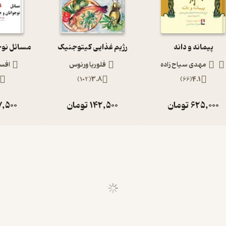
پیمانه و دانه
رژیم غذایی کیتوجنیک
مسائل نوجو
مهدی سیاح زاده
فلوریا ورنوس
افسا
)
102
(
3.8
)
66
(
4.1
625,000
تومان
142,500
تومان
7,500