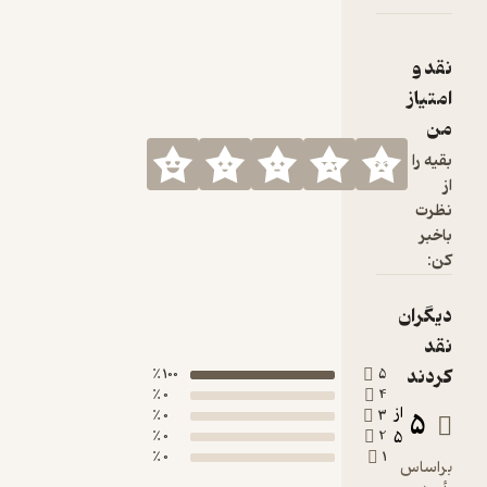
نقد و
امتیاز
من
بقیه را
از
نظرت
باخبر
کن:
دیگران
نقد
کردند
100 ٪
5
0 ٪
4
از
5
0 ٪
3
0 ٪
2
5
0 ٪
1
براساس