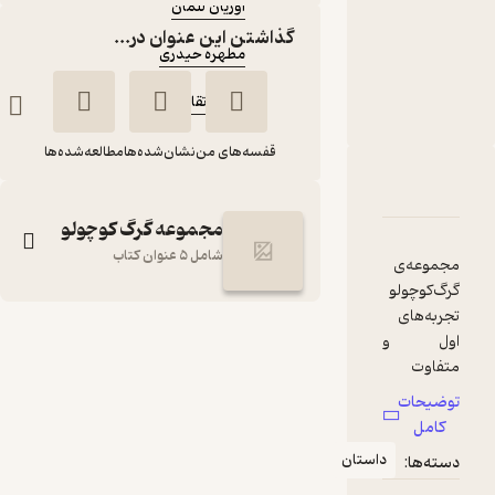
اوریان للمان
مترجم
:
گذاشتن این عنوان در...
مطهره حیدری
ناشر
:
نشر پرتقال
قفسه‌های من
نشان‌شده‌ها
مطالعه‌شده‌ها
دربارۀ گرگ کوچولو از تاریکی می‌ترسد
شناسنامه
نقدها و امتیازها
مجموعه گرگ کوچولو
شامل 5 عنوان کتاب
مجموعه‌ی
گرگ‌کوچولو
تجربه‌های
گرگ کوچولو از تاریکی
اول و
می‌ترسد
متفاوت
بچه‌ها را در
اوریان للمان
مطهره حیدری
توضیحات
قالب
کامل
نشر پرتقال
داستان و به
داستان
دسته‌ها:
زبان ساده به
تصویر