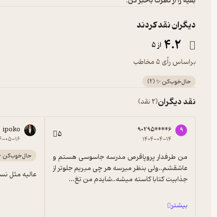
بقیه را از نظرت باخبر کن:
دیگران نقد کردند
4.2
از 5
براساس رأی 5 مخاطب
حال‌خوب‌کن ✨
(
2
)
نقد دیگران
(2 نقد)
ipoko
90295****6
9
5
۴-۰۵-۱۶
۱۴۰۴-۰۴-۱۴
حال‌خوب‌کن 
من طرفدار پروپاقرص مدرسه جاسوسی هستم و 
عاشقشم‌..ولی بنظر میرسه هر چی میریم جلوتر از 
عالیه مثل نس
جذابیت کتابا کاسته میشه..شایدم من تغ...
بیشتر