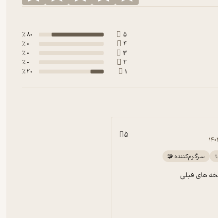
80 ٪
5
0 ٪
4
0 ٪
3
0 ٪
2
20 ٪
1
5
۱۴۰
✨
سرگرم‌کننده 🧩
خه های قبلی