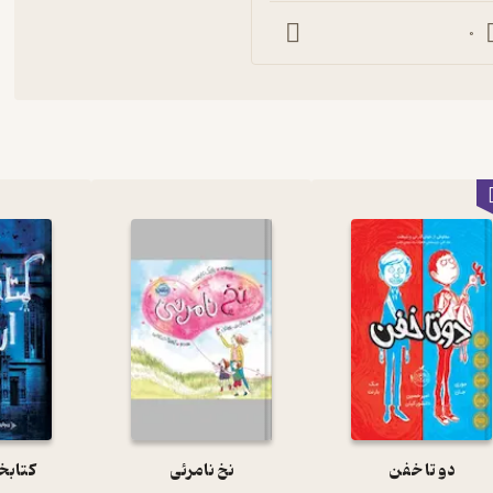
0
دو تا خفن
نخ نامرئی
کتابخا