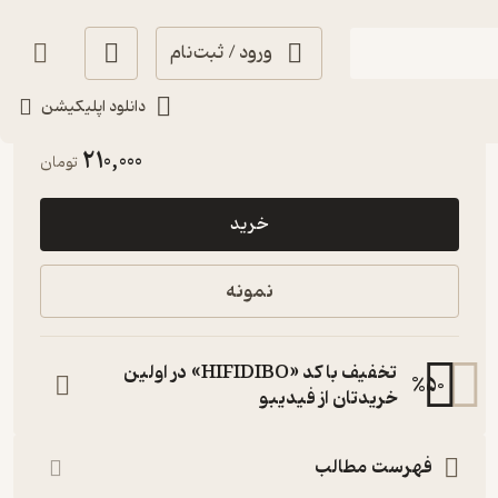
ورود / ثبت‌نام
دانلود اپلیکیشن
حال‌خوب‌کن ✨
(
2
)
4.2
(5)
210,000
تومان
خرید
نمونه
تخفیف با کد «HIFIDIBO» در اولین
%
50
خریدتان از فیدیبو
فهرست مطالب