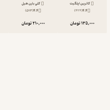
کاترین اپلگیت
کلی بارن هیل
)
573
(
4.4
)
424
(
4.4
135,000
تومان
210,000
تومان