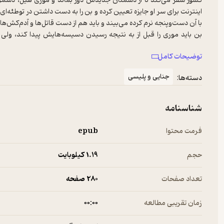
کشور سفر می‌کند تا از دشمنان جدیدش دور بماند و موری هیل، دشمن د
اینترنت برای سر او جایزه تعیین کرده و بن را به دست داشتن در توطئه‌ای
با آن دست‌وپنجه نرم کرده می‌بیند و باید هم از دست قاتل‌ها و آدم‌کش‌ها
بن باید موری را قبل از به نتیجه رسیدن دسیسه‌هایش پیدا کند، ول
دوستان بن هم کم بیاورند و او را در موقعیتی قرار دهند که توانایی‌ها
توضیحات کامل
می‌شود به‌موقع توطئه‌ی موری را خنثی کند؟
جنایی و پلیسی
دسته‌ها:
شناسنامه
فرمت محتوا
epub
حجم
1.۱۹ کیلوبایت
تعداد صفحات
280 صفحه
زمان تقریبی مطالعه
۰۰:۰۰