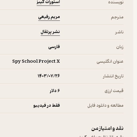
استورات گیبز
نویسنده
مریم رفیعی
مترجم
نشر پرتقال
ناشر
زبان
فارسی
عنوان انگلیسی
Spy School Project X
تاریخ انتشار
۱۴۰۳/۰۷/۲۶
قیمت ارزی
6 دلار
مطالعه و دانلود فایل
فقط در فیدیبو
نقد و امتیاز من