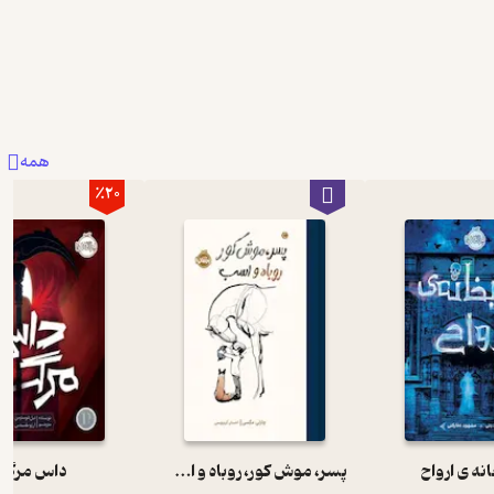
همه
٪20
نه ی ارواح
پسر، موش کور، روباه و اسب
داس مرگ