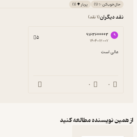
حال‌خوب‌کن ✨
(
1
)
پربار 🌳
(
1
)
نقد دیگران
(1 نقد)
91636****3
9
5
۱۴۰۴-۱۲-۰۷
عالی است
0
0
از همین نویسنده مطالعه کنید