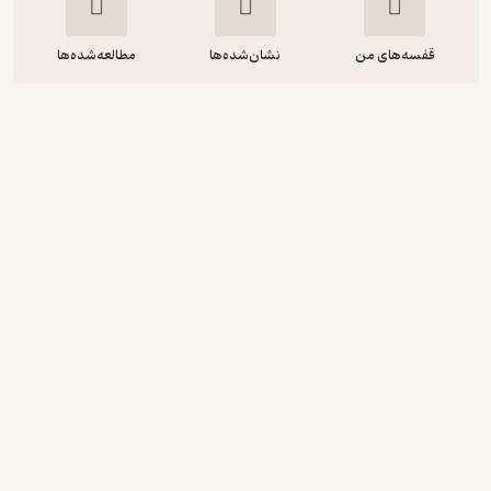
قفسه‌های من
نشان‌شده‌ها
مطالعه‌شده‌ها
رستای من
فریبا مقدسی
مهدی عبدالله پور
چوک
آرامش‌بخش 🌱
(
1
)
3
(3)
رایگان