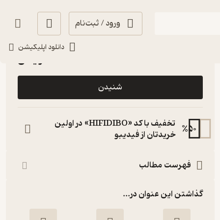
ورود / ثبت‌نام
آرامش‌بخش 🌱
(
1
)
3
(3)
دانلود اپلیکیشن
رایگان
شنیدن
تخفیف با کد «HIFIDIBO» در اولین
%
50
خریدتان از فیدیبو
فهرست مطالب
گذاشتن این عنوان در...