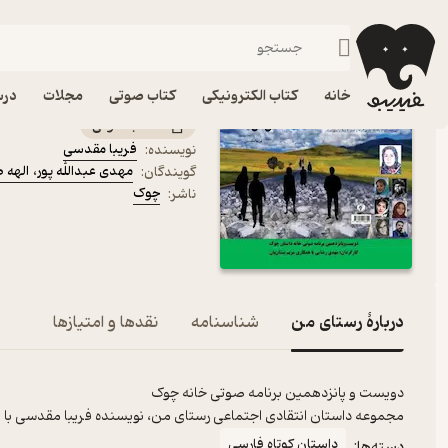
داستان کوتاه فار
فیدیبو
کتاب صوتی
داستان و رمان
داستان و رمان فارسی
کتاب صوتی رستای من اث
خانه
کتاب الکترونیکی
کتاب صوتی
مجلات
درس
کتاب صوتی
فریبا مقدسی
نویسنده
:
مهدی عبدالله پور
،
الهه 
گویندگان
:
چوک
ناشر
:
دربارۀ رستای من
شناسنامه
نقدها و امتیازها
دویست و پانزدهمین برنامه صوتی خانه چوک
مجموعه داستان انتقادی اجتماعی رستای من، نویسنده فریبا مقدسی با 
داستان کوتاه فارسی
دسته‌ها: