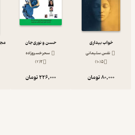
خواب بیداری
حسن و نوری‌جان
نفس سلیمانی
سحر خسروزاده
)
2
(
2
)
10
(
5
80,000
تومان
226,000
تومان