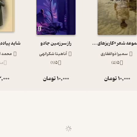
مجموعه شعر «کاریزهای کهنه»
راز سرزمین جادو
سمیرا ذوالفقاری
آناهیتا شکرالهی
محمد ا
5
(
5
)
5
(
1
)
من
10,000
تومان
10,000
تومان
,000