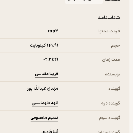
شناسنامه
فرمت محتوا
mp۳
حجم
141.۹۱ کیلوبایت
مدت زمان
۰۲:۳۱:۲۱
فریبا مقدسی
نویسنده
مهدی عبدالله پور
گوینده
الهه طهماسبی
گوینده دوم
نسیم معصومی
گوینده سوم
آتنا قادری
گوینده چهارم