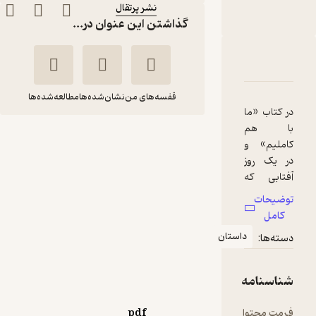
نشر پرتقال
گذاشتن این عنوان در...
دربارۀ ما با هم کاملیم
شناسنامه
نقدها و امتیازها
قفسه‌های من
نشان‌شده‌ها
مطالعه‌شده‌ها
در کتاب «ما
با هم
ما با هم کاملیم
کاملیم» و
غزال موسوی
در یک روز
آفتابی که
نشر پرتقال
برای عکاسی
توضیحات
عالی است،
کامل
حیوانات
65,000
منتظر امتیاز
تومان
داستان
دسته‌ها:
جنگل
تصمیم
می‌گیرند
شناسنامه
یک عکس
قشنگ
فرمت محتوا
pdf